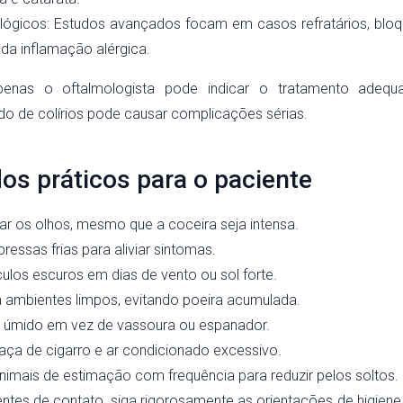
lógicos: Estudos avançados focam em casos refratários, blo
 da inflamação alérgica.
enas o oftalmologista pode indicar o tratamento adequ
ado de colírios pode causar complicações sérias.
os práticos para o paciente
ar os olhos, mesmo que a coceira seja intensa.
essas frias para aliviar sintomas.
culos escuros em dias de vento ou sol forte.
 ambientes limpos, evitando poeira acumulada.
 úmido em vez de vassoura ou espanador.
aça de cigarro e ar condicionado excessivo.
imais de estimação com frequência para reduzir pelos soltos.
entes de contato, siga rigorosamente as orientações de higien