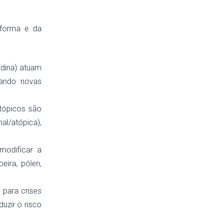
 forma e da
adina) atuam
tando novas
tópicos são
al/atópica),
modificar a
eira, pólen,
 para crises
uzir o risco