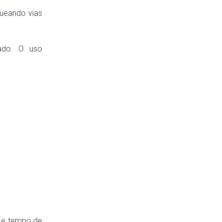
queando vias
ado. O uso
e e tempo de