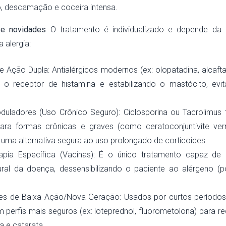
, descamação e coceira intensa.
 e novidades
O tratamento é individualizado e depende da
 alergia:
de Ação Dupla: Antialérgicos modernos (ex: olopatadina, alcaft
 o receptor de histamina e estabilizando o mastócito, evi
uladores (Uso Crônico Seguro): Ciclosporina ou Tacrolimus 
ara formas crônicas e graves (como ceratoconjuntivite vern
uma alternativa segura ao uso prolongado de corticoides.
apia Específica (Vacinas): É o único tratamento capaz de 
tural da doença, dessensibilizando o paciente ao alérgeno (po
des de Baixa Ação/Nova Geração: Usados por curtos períodos
 perfis mais seguros (ex: loteprednol, fluorometolona) para red
 e catarata.