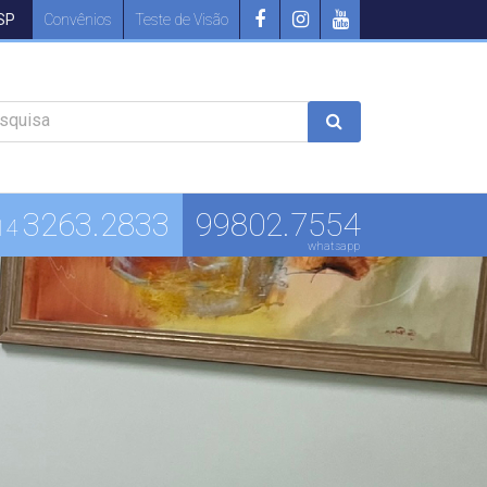
 SP
Convênios
Teste de Visão
squisa
3263.2833
99802.7554
14
whatsapp