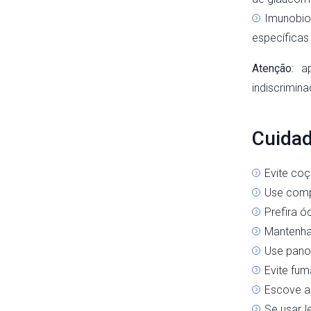
Imunobio
específicas
Atenção:
ap
indiscrimin
Cuidad
Evite coç
Use compr
Prefira ó
Mantenha
Use pano
Evite fum
Escove an
Se usar l