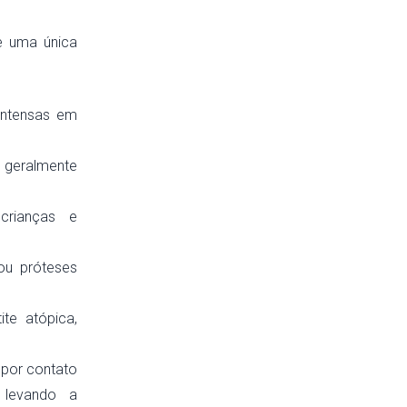
e uma única
 intensas em
, geralmente
 crianças e
 ou próteses
ite atópica,
 por contato
, levando a