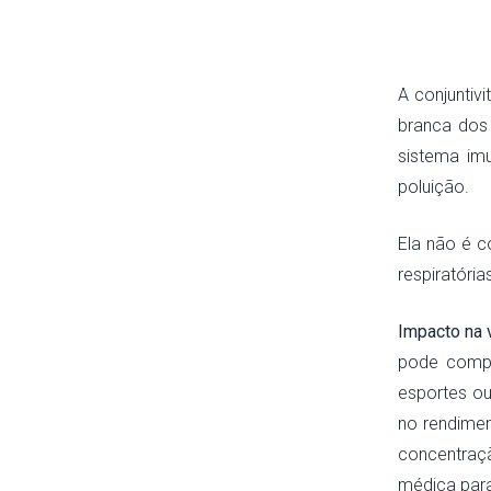
A conjuntiv
branca dos 
sistema im
poluição.
Ela não é c
respiratória
Impacto na v
pode compro
esportes ou
no rendiment
concentraç
médica par