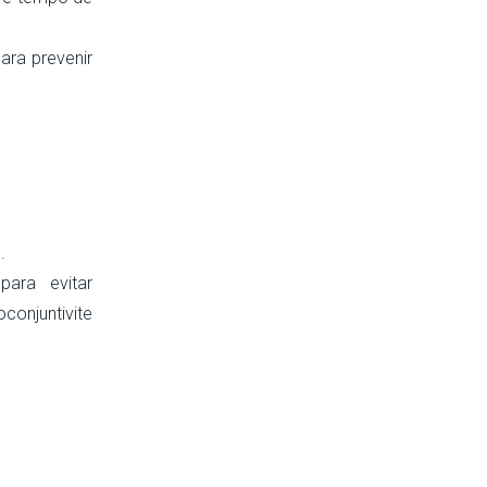
ara prevenir
.
ara evitar
onjuntivite