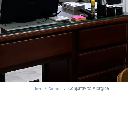
Conjuntivite Alérgica
Home
Doenças