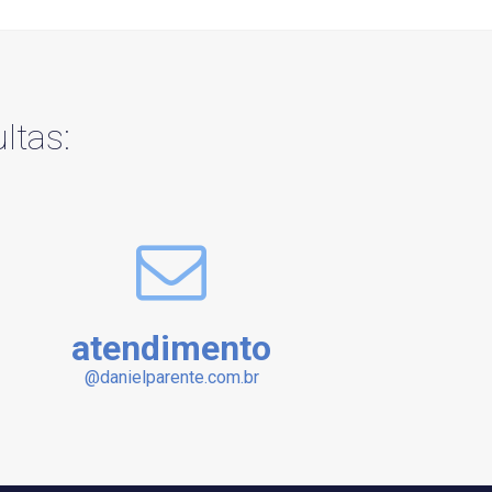
ltas:
atendimento
@danielparente.com.br