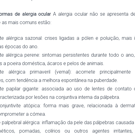
formas de alergia ocular
A alergia ocular não se apresenta d
e as mais comuns estão:
ite alérgica sazonal: crises ligadas a pólen e poluição, mais
as épocas do ano.
ite alérgica perene: sintomas persistentes durante todo o ano
s a poeira doméstica, ácaros e pelos de animais.
vite alérgica primaveril (vernal): acomete principalmente
s, com tendência a melhora espontânea na puberdade.
vite papilar gigante: associada ao uso de lentes de contato
racterizada por lesões na conjuntiva interna da pálpebra.
onjuntivite atópica: forma mais grave, relacionada à dermat
mprometer a córnea.
 palpebral alérgica: inflamação da pele das pálpebras causada
icos, pomadas, colírios ou outros agentes irritantes