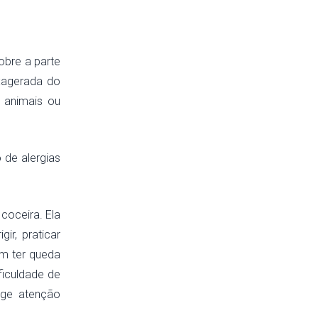
obre a parte
exagerada do
 animais ou
 de alergias
coceira. Ela
ir, praticar
em ter queda
ificuldade de
ige atenção