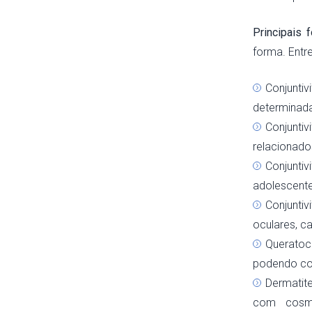
Principais 
forma. Entr
Conjuntiv
determinad
Conjuntiv
relacionado
Conjunti
adolescente
Conjunti
oculares, ca
Queratoc
podendo co
Dermatite
com cosmét