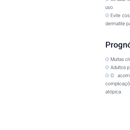
uso.
Evite co
dermatite pa
Prognó
Muitas c
Adultos 
O acomp
complicaçõ
atópica.