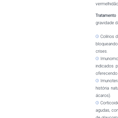
vermelhidão
Tratamento
gravidade da
Colírios 
bloqueando
crises.
Imunomod
indicados p
oferecendo 
Imunoter
história na
ácaros).
Corticoi
agudas, com
de glaucoma