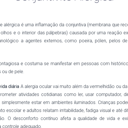
ite alérgica é uma inflamação da conjuntiva (membrana que rec
olhos e o interior das pálpebras) causada por uma reação 
unológico a agentes externos, como poeira, pólen, pelos de
ontagiosa e costuma se manifestar em pessoas com histórico
s ou de pele.
ida diária
A alergia ocular vai muito além da vermelhidão ou da 
meter atividades cotidianas como ler, usar computador, dirig
 simplesmente estar em ambientes iluminados. Crianças pod
o escolar e adultos relatam irritabilidade, fadiga visual e até d
ão. O desconforto contínuo afeta a qualidade de vida e ex
a controle adequado.