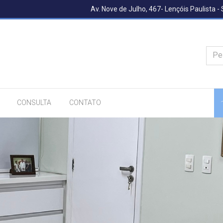
Av. Nove de Julho, 467- Lençóis Paulista -
Pe
CONSULTA
CONTATO