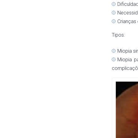
Dificulda
Necessida
Crianças 
Tipos:
Miopia si
Miopia pa
complicaçõ