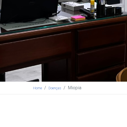
Miopia
Home
Doenças