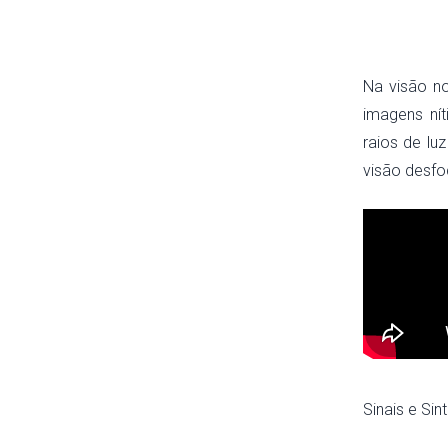
Na visão no
imagens ní
raios de lu
visão desfo
Sinais e Si