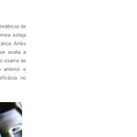
pendência de
órnea esteja
 anos. Antes
ue avalia a
e o exame de
 anterior e
eficácia no