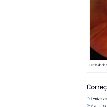
Fundo de olho
Corre
Lentes di
Avanços t