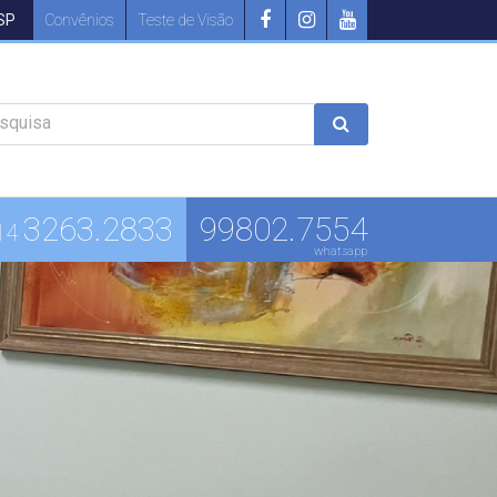
 SP
Convênios
Teste de Visão
squisa
3263.2833
99802.7554
14
whatsapp