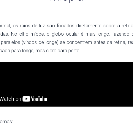
rmal, os raios de luz são focados diretamente sobre a retina
tidas. No olho míope, o globo ocular é mais longo, fazendo
z paralelos (vindos de longe) se concentrem antes da retina, r
cada para longe, mas clara para perto.
ntomas: