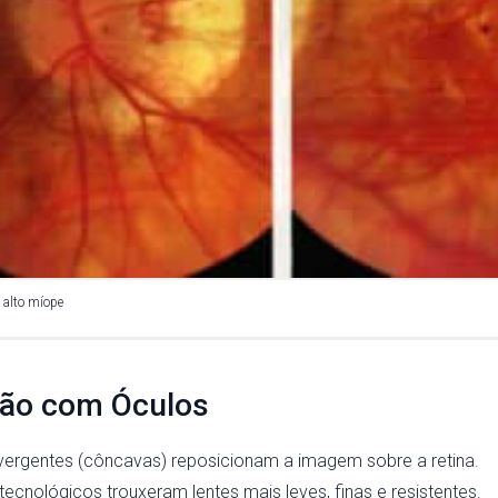
 alto míope
ção com Óculos
vergentes (côncavas) reposicionam a imagem sobre a retina.
ecnológicos trouxeram lentes mais leves, finas e resistentes.