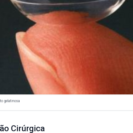
to gelatinosa
ão Cirúrgica