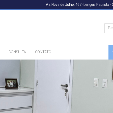
Av. Nove de Julho, 467- Lençóis Paulista -
Pe
CONSULTA
CONTATO